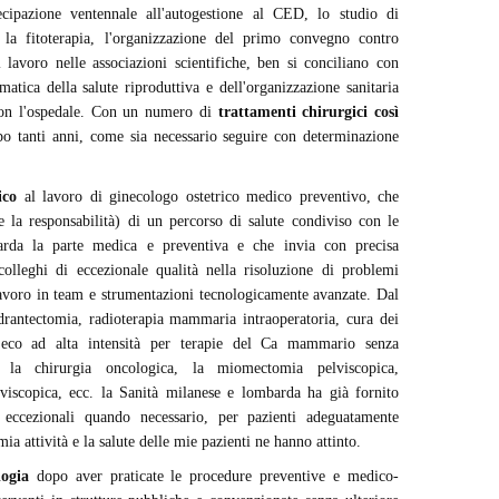
rtecipazione ventennale all'autogestione al CED, lo studio di
 la fitoterapia, l'organizzazione del primo convegno contro
l lavoro nelle associazioni scientifiche, ben si conciliano con
matica della salute riproduttiva e dell'organizzazione sanitaria
 con l'ospedale. Con un numero di
trattamenti chirurgici così
 tanti anni, come sia necessario seguire con determinazione
ico
al lavoro di ginecologo ostetrico medico preventivo, che
 la responsabilità) di un percorso di salute condiviso con le
uarda la parte medica e preventiva e che invia con precisa
colleghi di eccezionale qualità nella risoluzione di problemi
 lavoro in team e strumentazioni tecnologicamente avanzate. Dal
drantectomia, radioterapia mammaria intraoperatoria, cura dei
co ad alta intensità per terapie del Ca mammario senza
 la chirurgia oncologica, la miomectomia pelviscopica,
elviscopica, ecc. la Sanità milanese e lombarda ha già fornito
i eccezionali quando necessario, per pazienti adeguatamente
mia attività e la salute delle mie pazienti ne hanno attinto.
logia
dopo aver praticate le procedure preventive e medico-