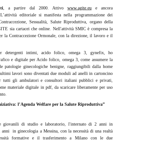
ti
, a partire dal 2000. Attivo
www.agite.eu
e ancora
’attività editoriale si manifesta nella programmazione dei
ntraccezione, Sessualità, Salute Riproduttiva, organo della
ITE sia cartacei che online. Nell'attività SMIC è compresa la
er la Contraccezione Ormonale, con la direzione, il lavoro e il
 detergenti intimi, acido folico, omega 3, gynefix, ho
rafico e digitale per Acido folico, omega 3, come assumere la
le patologie ginecologiche benigne, raggiungibili dalla home
 ultimi lavori sono diventati due moduli ad anelli in cartoncino
er tutti gli ambulatori e consultori italiani pubblici e privati,
come materiale digitale in pdf, da scaricare liberamente per uso
nto.
iniziativa: l’Agenda Welfare per la Salute Riproduttiva
”
e giovanili di studio e laboratorio, l'internato di 2 anni in
2 anni in ginecologia a Messina, con la necessità di una realtà
essità formative e il trasferimento a Milano con le due