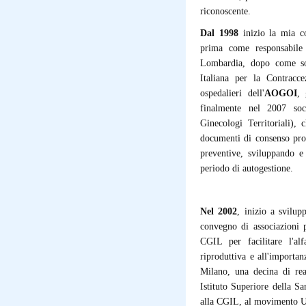
riconoscente.
Dal 1998
inizio la mia co
prima come responsabil
Lombardia, dopo come so
Italiana per la Contracc
ospedalieri dell'
AOGOI
, 
finalmente nel 2007 so
Ginecologi Territoriali),
documenti di consenso pro
preventive, sviluppando e
periodo di autogestione.
Nel 2002
, inizio a svilup
convegno di associazioni p
CGIL per facilitare l'alf
riproduttiva e all'importa
Milano, una decina di rea
Istituto Superiore della S
alla CGIL, al movimento U