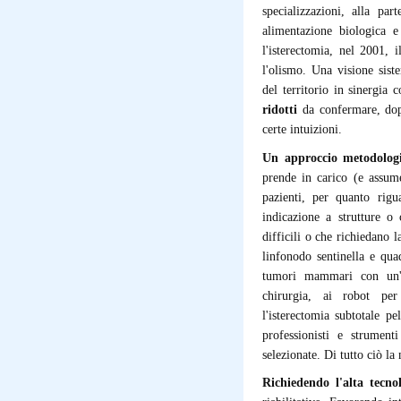
specializzazioni, alla pa
alimentazione biologica e
l'isterectomia, nel 2001, i
l'olismo. Una visione siste
del territorio in sinergia
ridotti
da confermare, dopo
certe intuizioni.
Un approccio metodolog
prende in carico (e assume
pazienti, per quanto rig
indicazione a strutture o 
difficili o che richiedano
linfonodo sentinella e qua
tumori mammari con un'e
chirurgia, ai robot per
l'isterectomia subtotale p
professionisti e strument
selezionate. Di tutto ciò la 
Richiedendo l'alta tecno