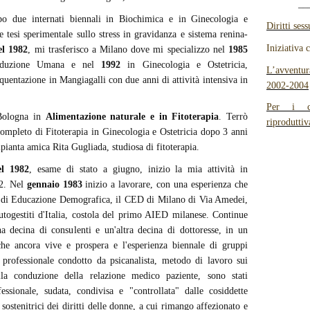
__
po due internati biennali in Biochimica e in Ginecologia e
Diritti sess
e tesi sperimentale sullo stress in gravidanza e sistema renina-
Iniziativa 
el 1982
, mi trasferisco a Milano dove mi specializzo nel
1985
roduzione Umana e nel
1992
in Ginecologia e Ostetricia,
L’avventu
uentazione in Mangiagalli con due anni di attività intensiva in
2002-2004
Per i co
Bologna in
Alimentazione naturale e in Fitoterapia
. Terrò
riprodutti
ompleto di Fitoterapia in Ginecologia e Ostetricia dopo 3 anni
pianta amica Rita Gugliada, studiosa di fitoterapia.
el 1982
, esame di stato a giugno, inizio la mia attività in
82. Nel
gennaio 1983
inizio a lavorare, con una esperienza che
o di Educazione Demografica, il CED di Milano di Via Amedei,
utogestiti d'Italia, costola del primo AIED milanese. Continue
a decina di consulenti e un'altra decina di dottoresse, in un
che ancora vive e prospera e l'esperienza biennale di gruppi
 professionale condotto da psicanalista, metodo di lavoro sui
la conduzione della relazione medico paziente, sono stati
essionale, sudata, condivisa e "controllata" dalle cosiddette
 sostenitrici dei diritti delle donne, a cui rimango affezionato e