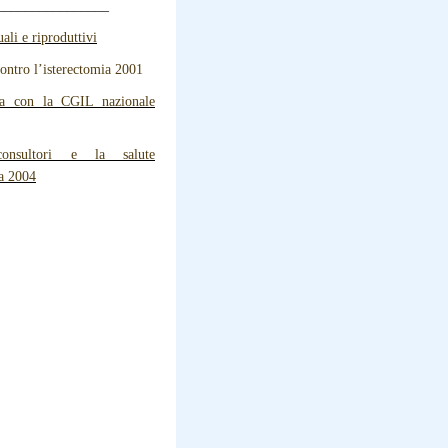
________________
uali e riproduttivi
contro l’isterectomia 2001
ra con la CGIL nazionale
nsultori e la salute
va 2004