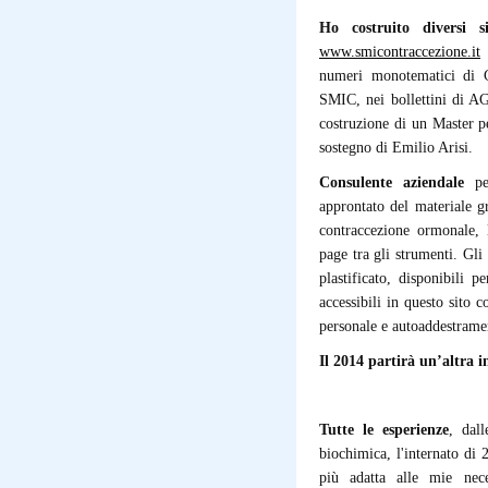
Ho costruito diversi si
www.smicontraccezione.it
L
numeri monotematici di Co
SMIC, nei bollettini di AG
costruzione di un Master p
sostegno di Emilio Arisi.
Consulente aziendale
per
approntato del materiale g
contraccezione ormonale, 
page tra gli strumenti. Gli
plastificato, disponibili p
accessibili in questo sito 
personale e autoaddestrame
Il 2014 partirà un’altra 
Tutte le esperienze
, dall
biochimica, l'internato di 
più adatta alle mie nec