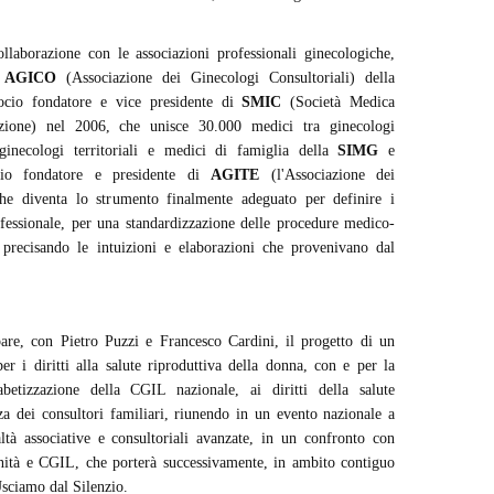
llaborazione con le associazioni professionali ginecologiche,
e
AGICO
(Associazione dei Ginecologi Consultoriali) della
cio fondatore e vice presidente di
SMIC
(Società Medica
ezione) nel 2006, che unisce 30.000 medici tra ginecologi
ginecologi territoriali e medici di famiglia della
SIMG
e
cio fondatore e presidente di
AGITE
(l'Associazione dei
 che diventa lo strumento finalmente adeguato per definire i
fessionale, per una standardizzazione delle procedure medico-
 precisando le intuizioni e elaborazioni che provenivano dal
pare, con Pietro Puzzi e Francesco Cardini, il progetto di un
er i diritti alla salute riproduttiva della donna, con e per la
abetizzazione della CGIL nazionale, ai diritti della salute
nza dei consultori familiari, riunendo in un evento nazionale a
ltà associative e consultoriali avanzate, in un confronto con
anità e CGIL, che porterà successivamente, in ambito contiguo
sciamo dal Silenzio.