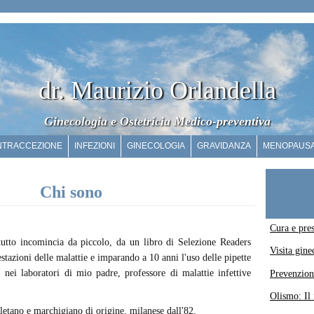
dr. Maurizio Orlandella
Ginecologia e Ostetricia Medico-preventiva
NTRACCEZIONE
INFEZIONI
GINECOLOGIA
GRAVIDANZA
MENOPAUS
Chi sono
Cura e pres
 tutto incomincia da piccolo, da un libro di Selezione Readers
Visita gin
stazioni delle malattie e imparando a 10 anni l'uso delle pipette
, nei laboratori di mio padre, professore di malattie infettive
Prevenzion
Olismo: Il 
letano e marchigiano di origine, milanese dall'82.