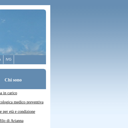
A
IVG
Chi sono
a in carico
ecologica medico preventiva
e per età e condizione
filo di Arianna