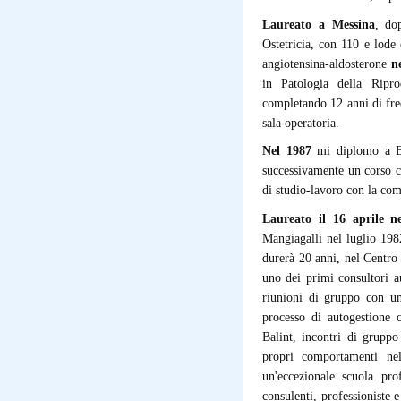
Laureato a Messina
, do
Ostetricia, con 110 e lode 
angiotensina-aldosterone
n
in Patologia della Rip
completando 12 anni di freq
sala operatoria.
Nel 1987
mi diplomo a 
successivamente un corso c
di studio-lavoro con la com
Laureato il 16 aprile n
Mangiagalli nel luglio 19
durerà 20 anni, nel Centr
uno dei primi consultori a
riunioni di gruppo con un
processo di autogestione 
Balint, incontri di gruppo
propri comportamenti nel
un'eccezionale scuola prof
consulenti, professioniste e