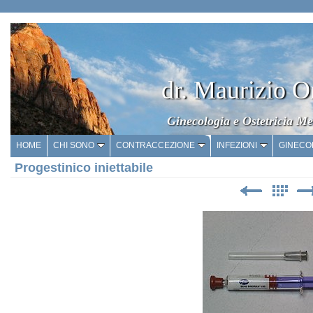
dr. Maurizio O
Ginecologia e Ostetricia Me
HOME
CHI SONO
CONTRACCEZIONE
INFEZIONI
GINECO
Progestinico iniettabile