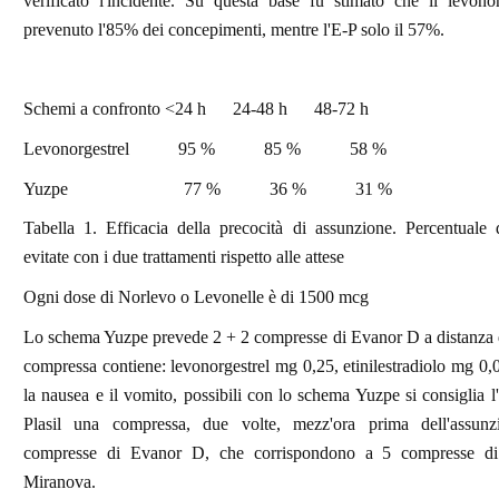
verificato l'incidente. Su questa base fu stimato che il levonor
prevenuto l'85% dei concepimenti, mentre l'E-P solo il 57%.
Schemi a confronto
<24 h
24-48 h
48-72 h
Levonorgestrel
95 %
85 %
58 %
Yuzpe 77 %
36 %
31 %
Tabella 1. Efficacia della precocità di assunzione. Percentuale 
evitate con i due trattamenti rispetto alle attese
Ogni dose di Norlevo o Levonelle è di 1500 mcg
Lo schema Yuzpe prevede 2 + 2 compresse di Evanor D a distanza d
compressa contiene: levonorgestrel mg 0,25, etinilestradiolo mg 0,0
la nausea e il vomito, possibili con lo schema Yuzpe si consiglia l
Plasil una compressa, due volte, mezz'ora prima dell'assunz
compresse di Evanor D, che corrispondono a 5 compresse di
Miranova.