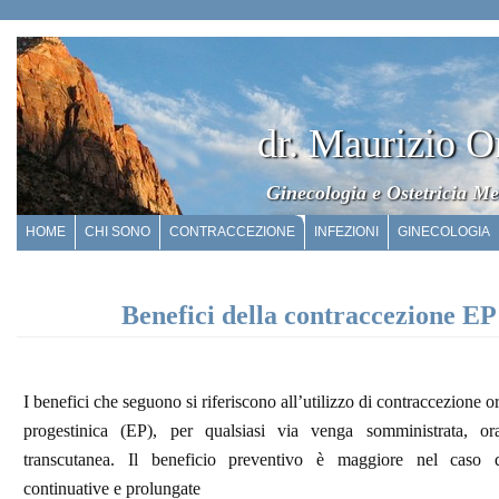
dr. Maurizio O
Ginecologia e Ostetricia Me
HOME
CHI SONO
CONTRACCEZIONE
INFEZIONI
GINECOLOGIA
Benefici della contraccezione EP
I benefici che seguono si riferiscono all’utilizzo di contraccezione 
progestinica (EP), per qualsiasi via venga somministrata, ora
transcutanea. Il beneficio preventivo è maggiore nel caso d
continuative e prolungate