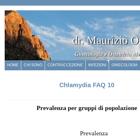
dr. Maurizio O
Ginecologia e Ostetricia Me
HOME
CHI SONO
CONTRACCEZIONE
INFEZIONI
GINECOLOGIA
Chlamydia FAQ 10
Prevalenza per gruppi di popolazione
Prevalenza