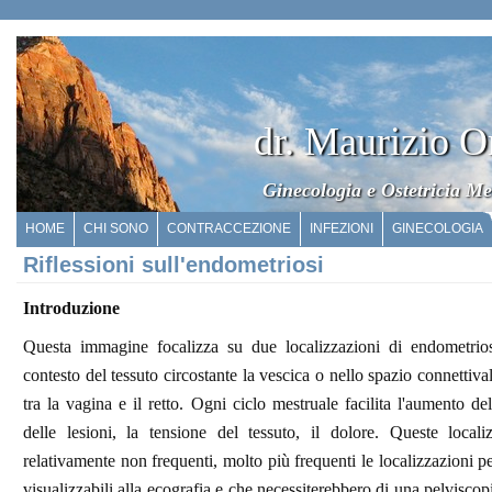
dr. Maurizio O
Ginecologia e Ostetricia Me
HOME
CHI SONO
CONTRACCEZIONE
INFEZIONI
GINECOLOGIA
Riflessioni sull'endometriosi
Introduzione
Questa immagine focalizza su due localizzazioni di endometrios
contesto del tessuto circostante la vescica o nello spazio connettiva
tra la vagina e il retto. Ogni ciclo mestruale facilita l'aumento de
delle lesioni, la tensione del tessuto, il dolore. Queste locali
relativamente non frequenti, molto più frequenti le localizzazioni pe
visualizzabili alla ecografia e che necessiterebbero di una pelviscop