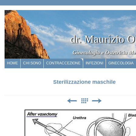
dr. Maurizio O
Ginecologia e Ostetricia Me
HOME
CHI SONO
CONTRACCEZIONE
INFEZIONI
GINECOLOGIA
Sterilizzazione maschile