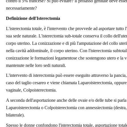
contro il 5% francese? Si può evitare? Il prolasso genitale deve esse
necessariamente?
Definizione dell'Isterectomia
L'isterectomia totale, è l'intervento che provvede ad asportare tutto l
sua sede naturale. L'isterectomia sub-totale conserva il collo dell'uter
corpo uterino. La conizzazione e di più l'amputazione del collo uter
nella cavità addominale, il corpo uterino. Con l'isterectomia subtotal
conizzazione le formazioni legamentose che sostengono utero e la 
mantenute nelle loro sedi naturali.
L'intervento di isterectomia può essere eseguito attraverso la pancia
caso del taglio cesareo e viene chiamata Laparoisterectomia, oppure
vaginale, Colpoisterectomia.
A seconda dell'asportazione anche delle ovaie e/o delle tube si parla
Laparoisterectomia o Colpoisterectomia con annessiectomia (destra, 
bilaterale).
Spesso le donne confondono l'isterectomia totale, asportazione totale