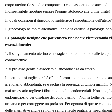
corpo uterino (le sue due componenti) con l'asportazione anche di t
Indispensabile riportare sempre l'esame istologico alle prime visite!
In quali occasioni il ginecologo suggerisce l'asportazione dell'utero?
Il ginecologo ha molte alternative una volta esclusa la patologia onc
Le patologie benigne che potrebbero richiedere l'isterectomia 
essenzialmente:
1. il sanguinamento uterino emorragico non controllato dalle terapi
contraccettive
2. il prolasso genitale associato all'incontinenza da sforzo
L'utero non si toglie perché c'è un fibroma o un polipo uterino o s
irregolari o abbondanti, se è esclusa la presenza di tumori maligni. 
mai necessario togliere i fibromi o i polipi endometriali. Non si togli
endometriosi o per displasie del collo uterino. Non si toglie per in
urinaria o per correggere un prolasso. Per ognuna di queste condizi
delle alternative anche se non è sempre facile praticarle, specialment