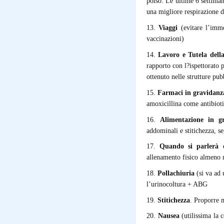
polso. Le ultime 6 settima
una migliore respirazione d
13.
Viaggi
(evitare l’imme
vaccinazioni)
14.
Lavoro e Tutela dell
rapporto con l?ispettorato 
ottenuto nelle strutture pub
15.
Farmaci in gravidanz
amoxicillina come antibioti
16.
Alimentazione in g
addominali e stitichezza, se
17.
Quando si parlerà 
allenamento fisico almeno n
18.
Pollachiuria
(si va ad 
l’urinocoltura + ABG
19.
Stitichezza
. Proporre 
20.
Nausea
(utilissima la c