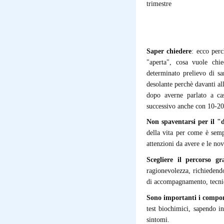
trimestre
... e cinque
Saper chiedere
: ecco perc
"aperta", cosa vuole chi
determinato prelievo di s
desolante perchè davanti all
dopo averne parlato a cas
successivo anche con 10-2
Non spaventarsi per il "d
della vita per come è semp
attenzioni da avere e le nov
Scegliere il percorso g
ragionevolezza, richiedendo 
di accompagnamento, tecnic
Sono importanti i compor
test biochimici, sapendo i
sintomi.