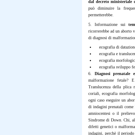
dal decreto ministeriale 
può diminuire la freque
permetterebbe.
5. Informazione sui
tem
ricorrerebbe ad un aborto vo
di diagnosi di malformazio
ecografia di datazione
ecografia e translucen
ecografia morfologica
ecografia sviluppo fet
6.
Diagnosi prenatale e
malformazione fetale? E
Translucenza della plica n
coriali, ecografia morfolo
ogni caso eseguire un abor
di indagini prenatali come 
amniocentesi o il prelievo
Sindrome di Down. Chi, al c
difetti genetici o malforma
indagini, perchè il periodo