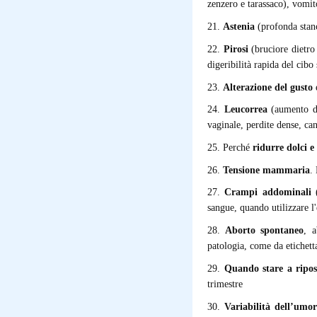
zenzero e tarassaco), vomit
21.
Astenia
(profonda stanc
22.
Pirosi
(bruciore dietro 
digeribilità rapida del cibo 
23.
Alterazione del gusto
e
24.
Leucorrea
(aumento del
vaginale, perdite dense, ca
25. Perché
ridurre
dolci e
26.
Tensione mammaria
.
27.
Crampi addominali
(
sangue, quando utilizzare l
28.
Aborto spontaneo
, a
patologia, come da etichett
29.
Quando stare a ripo
trimestre
30.
Variabilità dell’umor