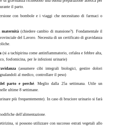
ne di gravidanza richiedono una buona preparazione atletica per
urante il parto.
rsione con bombole e i viaggi che necessitano di farmaci o
a maternità
(chiedere cambio di mansione?). Fondamentale il
provinciale del Lavoro. Necessita di un certificato di gravidanza
bliche.
a
(si a tachipirina come antinfiammatorio, cefalea e febbre alta,
co, fosfomicina, per le infezioni urinarie)
ravidanza
(assumere cibi integrali biologici, gestire dolori
gnalandoli al medico, controllare il peso)
del parto e perché
. Meglio dalla 25a settimana. Utile un
elle ultime 8 settimane.
urinare più frequentemente). In caso di bruciore urinario si farà
modifiche dell'alimentazione.
etirizina, si possono utilizzare con successo estrati vegetali allo