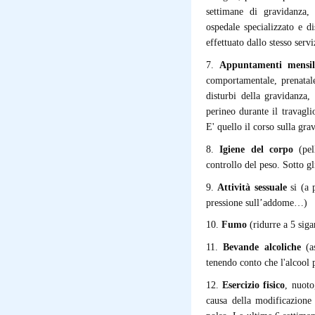
settimane di gravidanza, 
ospedale specializzato e d
effettuato dallo stesso serv
7.
Appuntamenti mensili
comportamentale, prenatale
disturbi della gravidanza,
perineo durante il travagli
E' quello il corso sulla gr
8.
Igiene del corpo
(pell
controllo del peso. Sotto g
9.
Attività sessuale
si (a 
pressione sull’addome…)
10.
Fumo
(ridurre a 5 siga
11.
Bevande alcoliche
(as
tenendo conto che l'alcool
12.
Esercizio fisico
, nuoto
causa della modificazione 