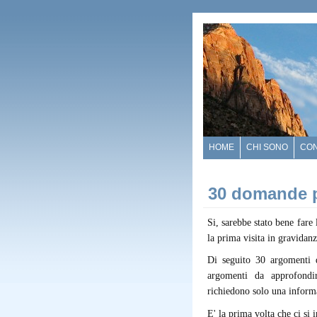
HOME
CHI SONO
CO
30 domande pe
Si, sarebbe stato bene fare 
la prima visita in gravidan
Di seguito 30 argomenti d
argomenti da approfondir
richiedono solo una inform
E' la prima volta che ci si 