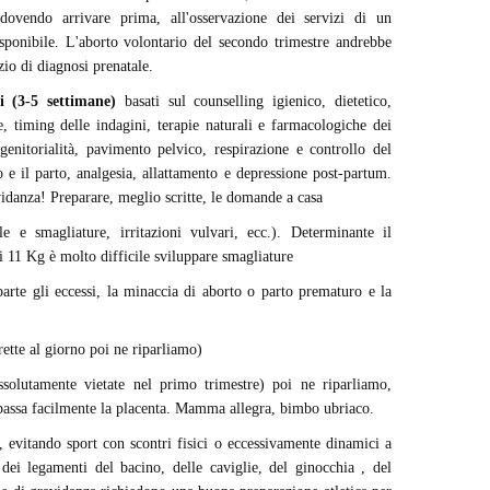
dovendo arrivare prima, all'osservazione dei servizi di un
isponibile. L'aborto volontario del secondo trimestre andrebbe
izio di diagnosi prenatale.
 (3-5 settimane)
basati sul counselling igienico, dietetico,
, timing delle indagini, terapie naturali e farmacologiche dei
 genitorialità, pavimento pelvico, respirazione e controllo del
o e il parto, analgesia, allattamento e depressione post-partum.
avidanza! Preparare, meglio scritte, le domande a casa
e e smagliature, irritazioni vulvari, ecc.). Determinante il
li 11 Kg è molto difficile sviluppare smagliature
parte gli eccessi, la minaccia di aborto o parto prematuro e la
rette al giorno poi ne riparliamo)
solutamente vietate nel primo trimestre) poi ne riparliamo,
 passa facilmente la placenta. Mamma allegra, bimbo ubriaco.
, evitando sport con scontri fisici o eccessivamente dinamici a
dei legamenti del bacino, delle caviglie, del ginocchia , del