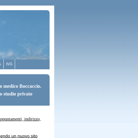
A
IVG
o medico Boccaccio.
o studio privato
appuntamenti, indirizzo,
uendo un nuovo sito