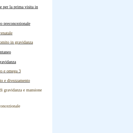
 per la prima visita in
co preconcezionale
renatale
omito in gravidanza
ntaneo
gravidanza
co e omega 3
to e divezzamento
 di gravidanza e mansione
concezionale