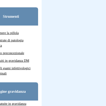
Strumenti
ere la pillola
strate di patologia
ca
co preconcezionale
uiti in gravidanza DM
gli esami infettivologici
inali
gine gravidanza
atuite in gravidanza