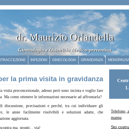
dr. Maurizio Orlandella
Ginecologia e Ostetricia Medico-preventiva
NTRACCEZIONE
INFEZIONI
GINECOLOGIA
GRAVIDANZA
MENOPAUS
r la prima visita in gravidanza
Centr
L
la visita preconcezionale, adesso però sono incinta e voglio fare
za. Ma come ottenere le informazioni necessarie ad affrontarla?
i discussione, precisazioni e perché, tra cui individuare gli
Telefono, 
e, le ansie facilmente risolvibili e soluzioni adatte, che
mappa
azione aggiornata.
Sto costr
incontra ma, pronti... via!