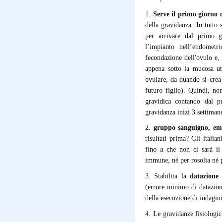
1.
Serve il primo giorno 
della gravidanza. In tutto 
per arrivare dal primo g
l’impianto nell’endometri
fecondazione dell'ovulo e, 
appena sotto la mucosa ut
ovulare, da quando si crea 
futuro figlio). Quindi, n
gravidica contando dal p
gravidanza inizi 3 settiman
2.
gruppo sanguigno, em
risultati prima? Gli italia
fino a che non ci sarà il
immune, né per rosolia né 
3. Stabilita la
datazione 
(errore minimo di datazion
della esecuzione di indagin
4. Le gravidanze fisiologi