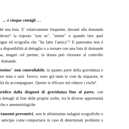
 consigli …
hè una lista. E' relativamente frequente, davanti alla domanda
edermi? la risposta "non so", "niente" o quando fare quel
angue ed ecografia che "ha fatto l'amica"? Il panorama non è
a disponibilità al dettaglio o a tornare con una lista di domande
a, magari col partner, la donna può ritornare al controllo
0 domande.
estino" non controllabile
, in quanto parte della gravidanza e
re stata e sarà. Invece, sono già tante le cose da imparare, le
ità da accompagnare. Questo si efficace nel ridurre i rischi!
ravidico dalla diagnosi di gravidanza fino al parto
, con
dettagli al fine delle proprie scelte, tra le diverse opportunità
he e anestesiologiche
tamenti preventivi
, non le ultimissime indagini ecografiche o
n anticipo come comportarsi in caso di determinati problemi o