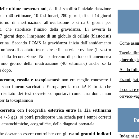
delle ultime mestruazioni
, da lì si stabilirà l'iniziale datazione
sono 40 settimane, 10 fasi lunari, 280 giorni, di cui 14 giorni
iorno di mestruazione all’ovulazione e circa 6 giorni per
o, che stabilisce l’inizio della gravidanza. Lì avverrà la
7 giorni dopo, l'impianto di un globulo di cellule (blastocisti)
erina. Secondo l’OMS la gravidanza inizia dall’annidamento
Come assum
un’area di contatto tra madre e il materiale ovulare (il vostro
Tavole illu
on dalla fecondazione. Noi parleremo di periodo di amenorrea
ginecologi
rimo giorno della mestruazione (40 settimane) anche se la
Acido foli
e dopo.
Esami grat
ocromo, rosolia e toxoplasmos
i: non era meglio conoscere i
ni sono i meno vaccinati d'Europa per la rosolia! Fatto sta che
I codici e 
 risultato dei test dovrete comportarvi come una donna non
cervico-vag
per la toxoplasmosi
corretta con l'ecografia ostetrica entro la 12a settimana
e +-3 gg) si potrà predisporre una scheda per i tempi corretti
Pa
i ematochimiche, ecografiche, della diagnosi prenatale.
che dovranno essere controllate con gli
esami gratuiti indicati
Indagini gr