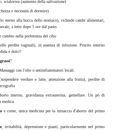
o, scialorrea (aumento della salivazione)
hezza e necessità di dormire)
lo sterno alla bocca dello stomaco), richiede cambi alimentari,
serale, a letto dopo 5 ore dal pasto.
 cambio nella preferenza del cibo
le perdite vaginali), in assenza di infezione. Prurito interno
ndida e dolci?
 grassi
?
 Massaggi con l'olio o antiinfiammatori locali.
sospendere verdure e latte, attenzione alla frutta), perdite di
'ecografia
borto interno, gravidanza extrauterina, gemellare. Un pò di
a medica.
so
e come, unica medicina per la minaccia d'aborto del primo
e
, irritabilità, depressione e pianti, particolarmente nel primo