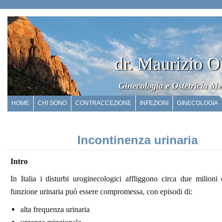
dr. Maurizio O
Ginecologia e Ostetricia Me
HOME
CHI SONO
CONTRACCEZIONE
INFEZIONI
GINECOLOGIA
Incontinenza urinaria
Intro
In Italia i disturbi uroginecologici affliggono circa due milion
funzione urinaria può essere compromessa, con episodi di:
alta frequenza urinaria