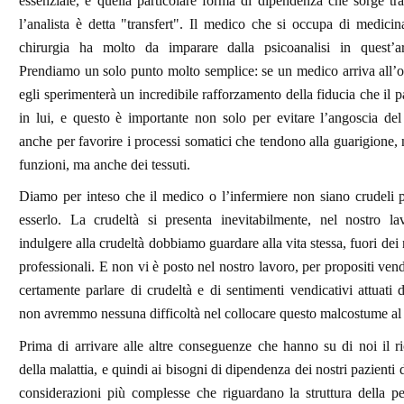
essenziale, e quella particolare forma di dipendenza che sorge tra
l’analista è detta "transfert". Il medico che si occupa di medicin
chirurgia ha molto da imparare dalla psicoanalisi in quest’ar
Prendiamo un solo punto molto semplice: se un medico arriva all’
egli sperimenterà un incredibile rafforzamento della fiducia che il p
in lui, e questo è importante non solo per evitare l’angoscia de
anche per favorire i processi somatici che tendono alla guarigione, 
funzioni, ma anche dei tessuti.
Diamo per inteso che il medico o l’infermiere non siano crudeli p
esserlo. La crudeltà si presenta inevitabilmente, nel nostro l
indulgere alla crudeltà dobbiamo guardare alla vita stessa, fuori dei 
professionali. E non vi è posto nel nostro lavoro, per propositi vend
certamente parlare di crudeltà e di sentimenti vendicativi attuati
non avremmo nessuna difficoltà nel collocare questo malcostume al
Prima di arrivare alle altre conseguenze che hanno su di noi il 
della malattia, e quindi ai bisogni di dipendenza dei nostri pazienti
considerazioni più complesse che riguardano la struttura della pe