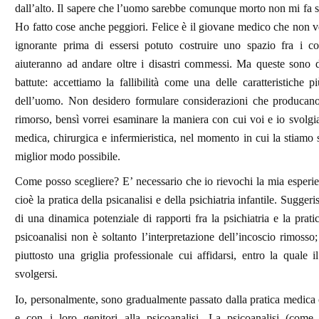
dall’alto. Il sapere che l’uomo sarebbe comunque morto non mi fa s
Ho fatto cose anche peggiori. Felice è il giovane medico che non v
ignorante prima di essersi potuto costruire uno spazio fra i co
aiuteranno ad andare oltre i disastri commessi. Ma queste sono d
battute: accettiamo la fallibilità come una delle caratteristiche pi
dell’uomo. Non desidero formulare considerazioni che producano
rimorso, bensì vorrei esaminare la maniera con cui voi e io svolgi
medica, chirurgica e infermieristica, nel momento in cui la stiamo
miglior modo possibile.
Come posso scegliere? E’ necessario che io rievochi la mia esperie
cioè la pratica della psicanalisi e della psichiatria infantile. Suggeri
di una dinamica potenziale di rapporti fra la psichiatria e la prat
psicoanalisi non è soltanto l’interpretazione dell’incoscio rimosso;
piuttosto una griglia professionale cui affidarsi, entro la quale i
svolgersi.
Io, personalmente, sono gradualmente passato dalla pratica medica
e con i loro genitori alla psicoanalisi. La psicoanalisi (come 