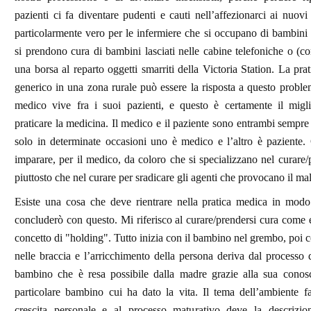
pazienti ci fa diventare pudenti e cauti nell’affezionarci ai nuovi
particolarmente vero per le infermiere che si occupano di bambini 
si prendono cura di bambini lasciati nelle cabine telefoniche o (c
una borsa al reparto oggetti smarriti della Victoria Station. La pra
generico in una zona rurale può essere la risposta a questo probl
medico vive fra i suoi pazienti, e questo è certamente il mig
praticare la medicina. Il medico e il paziente sono entrambi sempre
solo in determinate occasioni uno è medico e l’altro è paziente.
imparare, per il medico, da coloro che si specializzano nel curare/
piuttosto che nel curare per sradicare gli agenti che provocano il mal
Esiste una cosa che deve rientrare nella pratica medica in modo 
concluderò con questo. Mi riferisco al curare/prendersi cura come 
concetto di "holding". Tutto inizia con il bambino nel grembo, poi 
nelle braccia e l’arricchimento della persona deriva dal processo d
bambino che è resa possibile dalla madre grazie alla sua conos
particolare bambino cui ha dato la vita. Il tema dell’ambiente f
crescita personale e al processo maturativo deve la descrizio