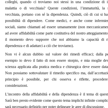
colleghi, quando ci troviamo noi stessi in una condizione di i
malattia o di vecchiaia? Queste condizioni, l’immaturità, la 
vecchiaia, portano con sé la dipendenza. Quindi, ciò di cui si h
possibilità di dipendere. Come medici, e anche come infermieri
sociali, siamo chiamati ad essere umanamente (non meccanicamente
ad avere affidabilità come parte costitutiva del nostro atteggiamento
il momento devo supporre che noi abbiamo la capacità di ri
dipendenza e di adattarci a ciò che troviamo).
Non vi è alcun dubbio sul valore dei rimedi efficaci; dalla pen
esempio io devo il fatto di non essere storpio, e mia moglie dev
scienza applicata alla pratica medica e chirurgica deve essere data
Non possiamo sottovalutare il rimedio specifico ma, dall’accettaz
principio è possibile, per chi osserva e riflette, proceder
considerazioni.
L’incontro della affidabilità e della dipendenza è il tema di ques
Sarà ben presto evidente come questo tema implichi infinite complic
sarà necessario definirlo per poter delineare le aree di discussione.