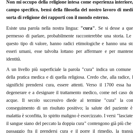
Non mi occupo della religione intesa come esperienza interiore,
campo specifico, bensì della filosofia del nostro lavoro di medi
sorta di religione dei rapporti con il mondo esterno.
Esiste una parola nella nostra lingua:
"cura"
. Se si desse a que
permesso di parlare, probabilmente racconterebbe una storia. Le
questo tipo di valore, hanno radici etimologiche e hanno una sto
esseri umani, esse talvolta lottano per affermare e per mantene
identità.
A un livello più superficiale la parola "cura" indica un comune
della pratica medica e di quella religiosa. Credo che, alla radice, 
significhi prendersi cura, essere attenti. Verso il 1700 essa ha
degenerare e a designare il trattamento medico, come nel caso de
acque. Il secolo successivo diede al termine "cura" la con
conseguimento di un risultato positivo; la salute del paziente è r
malattia è sconfitta, lo spirito maligno è esorcizzato. I versi "lasciat
il sangue siano del peccato la doppia cura" contengono già più che
passaggio fra il prendersi cura e il porre il rimedio, la trans