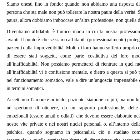
Siamo onesti fino in fondo: quando non abbiamo una risposta d
persona che sta male non può tollerare la nostra paura della verità.
paura, allora dobbiamo imboccare un’altra professione, non quella 
Diventiamo affidabili: è l’unico modo in cui la nostra professio
avanti. Il punto è che se siamo affidabili (professionalmente) proteg
pazienti dalla imprevedibilità. Molti di loro hanno sofferto proprio 
di essere stati soggetti, come parte costitutiva del loro mod
all’inaffidabilità. Non possiamo permetterci di rientrare in quel m
all’inaffidabilità vi è confusione mentale, e dietro a questa si può 
nel funzionamento somatico, vale a dire un’angoscia impensabile 
in termini somatici.
Accettiamo l’amore e odio del paziente, siamone colpiti, ma non 
né speriamo di ottenere, da un rapporto professionale, delle 
emozionali (essere amati o odiati), che devono essere elaborate nel
nostre vite private e nei nostri nuclei personali o, all’interno dell
psichica, quando sognamo in psicanalisi, ciò è studiato com