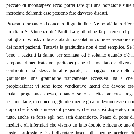
peccato di inconsapevolezza: potrei fare qui una notazione sulle i
incrociate deliranti: esse possono fare davvero disastri.
Proseguo tornando al concetto di gratitudine. Ne ho già fatto rife
ho citato S. Vincenzo de’ Paoli. La gratitudine fa piacere e ci pia
bottiglia di whisky o la scatola di cioccolattini come espressione de
dei nostri pazienti. Tuttavia la gratitudine non è così semplice. Se
bene, i pazienti la danno per scontata ed è soltanto quando c’è 
tampone dimenticato nel peritoneo) che si lamentano e diventan
confronti di sé stessi. In altre parole, la maggior parte delle 
gratitudine, una gratitudine francamente eccessiva, ha a ch
propiziazione; vi sono forze vendicative latenti che devono esse
malati progettano spesso, quando sono a letto, generosi rega
testamentarie; ma i medici, gli infermieri e gli altri devono essere c
dopo che è stato dimesso il paziente, che era così disperato, di
tutto, anche se forse egli non sarà dimenticato. Penso di poter d
medici e gli infermieri che vivono un lutto doppio e ripetuto; uno de
nostra professione è di diventare insensibili, perché perdere ri