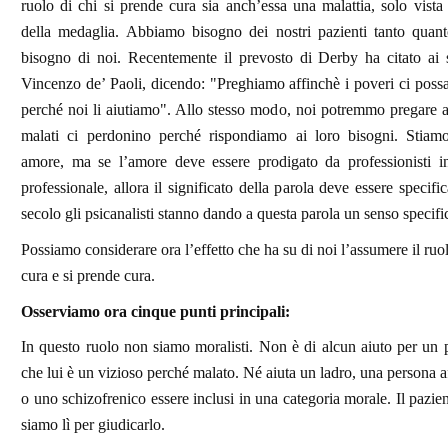
ruolo di chi si prende cura sia anch’essa una malattia, solo vista d
della medaglia. Abbiamo bisogno dei nostri pazienti tanto quan
bisogno di noi. Recentemente il prevosto di Derby ha citato ai s
Vincenzo de’ Paoli, dicendo: "Preghiamo affinchè i poveri ci pos
perché noi li aiutiamo". Allo stesso modo, noi potremmo pregare af
malati ci perdonino perché rispondiamo ai loro bisogni. Stiam
amore, ma se l’amore deve essere prodigato da professionisti i
professionale, allora il significato della parola deve essere specifi
secolo gli psicanalisti stanno dando a questa parola un senso specifi
Possiamo considerare ora l’effetto che ha su di noi l’assumere il ruo
cura e si prende cura.
Osserviamo ora cinque punti principali:
In questo ruolo non siamo moralisti. Non è di alcun aiuto per un p
che lui è un vizioso perché malato. Né aiuta un ladro, una persona a
o uno schizofrenico essere inclusi in una categoria morale. Il pazie
siamo lì per giudicarlo.