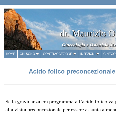
dr. Maurizio O
Ginecologia e Ostetricia Me
HOME
CHI SONO
CONTRACCEZIONE
INFEZIONI
GINECO
Acido folico preconcezionale
Se la gravidanza era programmata l’acido folico va p
alla visita preconcezionale per essere assunta alme