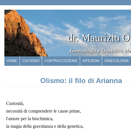
dr. Maurizio O
Ginecologia e Ostetricia Me
HOME
CHI SONO
CONTRACCEZIONE
INFEZIONI
GINECOLOGIA
Olismo: il filo di Arianna
Curiosità,
necessità di comprendere le cause prime,
l'amore per la biochimica,
la magia della gravidanza e della genetica,