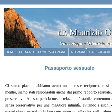
dr. Maurizio O
Ginecologia e Ostetricia Me
HOME
CHI SONO
CONTRACCEZIONE
INFEZIONI
GINECOLOGIA
Passaporto sessuale
Ci siamo piaciuti, abbiamo avuto un interesse reciproco, ci sia
meglio, siamo stati responsabili anche dal primo rapporto sessuale, 
preservativo. Adesso però la nostra relazione è stabile, vorremmo 
senza preservativo per una maggiore intimità, evitando i rischi 
trasmissione sessuale e le loro conseguenze, sulla vita, sulla salute, s